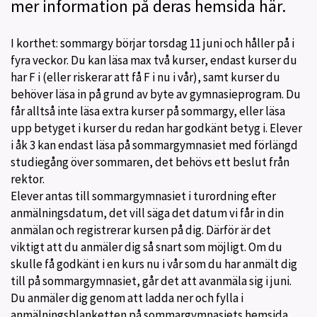
mer information på deras hemsida här.
I korthet: sommargy börjar torsdag 11 juni och håller på i
fyra veckor. Du kan läsa max två kurser, endast kurser du
har F i (eller riskerar att få F i nu i vår), samt kurser du
behöver läsa in på grund av byte av gymnasieprogram. Du
får alltså inte läsa extra kurser på sommargy, eller läsa
upp betyget i kurser du redan har godkänt betyg i. Elever
i åk 3 kan endast läsa på sommargymnasiet med förlängd
studiegång över sommaren, det behövs ett beslut från
rektor.
Elever antas till sommargymnasiet i turordning efter
anmälningsdatum, det vill säga det datum vi får in din
anmälan och registrerar kursen på dig. Därför är det
viktigt att du anmäler dig så snart som möjligt. Om du
skulle få godkänt i en kurs nu i vår som du har anmält dig
till på sommargymnasiet, går det att avanmäla sig i juni.
Du anmäler dig genom att ladda ner och fylla i
anmälningsblanketten på sommargymnasiets hemsida